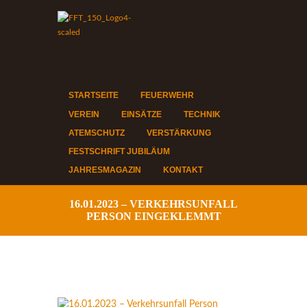
STARTSEITE
FEUERWEHR
VEREIN
EINSÄTZE
TECHNIK
ATEMSCHUTZ
VERSTÄRKUNG
FESTSCHRIFT JUBILÄUM
JAHRESMAGAZIN
KONTAKT
16.01.2023 – VERKEHRSUNFALL
PERSON EINGEKLEMMT