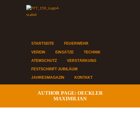
STARTSEITE
FEUERWEHR
VEREIN
EINSÄTZE
TECHNIK
ATEMSCHUTZ
VERSTÄRKUNG
FESTSCHRIFT JUBILÄUM
JAHRESMAGAZIN
KONTAKT
AUTHOR PAGE: OECKLER
MAXIMILIAN