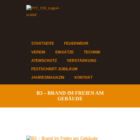
STARTSEITE
FEUERWEHR
VEREIN
EINSÄTZE
TECHNIK
ATEMSCHUTZ
VERSTÄRKUNG
FESTSCHRIFT JUBILÄUM
JAHRESMAGAZIN
KONTAKT
B3 – BRAND IM FREIEN AM
GEBÄUDE