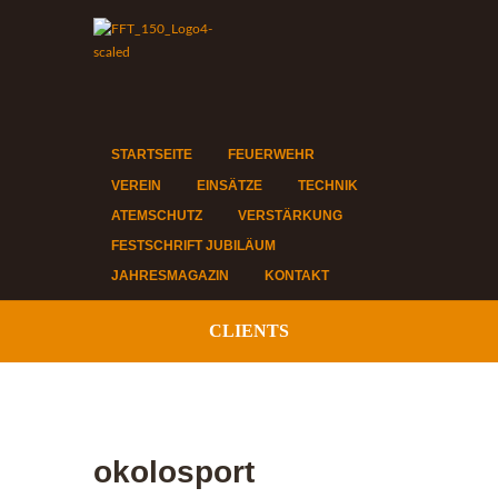
STARTSEITE
FEUERWEHR
VEREIN
EINSÄTZE
TECHNIK
ATEMSCHUTZ
VERSTÄRKUNG
FESTSCHRIFT JUBILÄUM
JAHRESMAGAZIN
KONTAKT
CLIENTS
okolosport