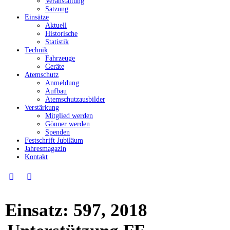
Veranstaltung
Satzung
Einsätze
Aktuell
Historische
Statistik
Technik
Fahrzeuge
Geräte
Atemschutz
Anmeldung
Aufbau
Atemschutzausbilder
Verstärkung
Mitglied werden
Gönner werden
Spenden
Festschrift Jubiläum
Jahresmagazin
Kontakt
Einsatz: 597, 2018