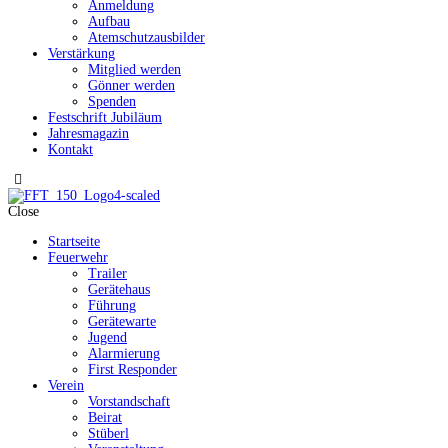
Anmeldung
Aufbau
Atemschutzausbilder
Verstärkung
Mitglied werden
Gönner werden
Spenden
Festschrift Jubiläum
Jahresmagazin
Kontakt
Close
Startseite
Feuerwehr
Trailer
Gerätehaus
Führung
Gerätewarte
Jugend
Alarmierung
First Responder
Verein
Vorstandschaft
Beirat
Stüberl