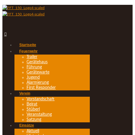
Startseite
Feuerwehr
Trailer
Gerätehaus
Führung
Gerätewarte
Jugend
Alarmierung
First Responder
Verein
Vorstandschaft
Beirat
Stüberl
Veranstaltung
Satzung
Einsätze
Aktuell