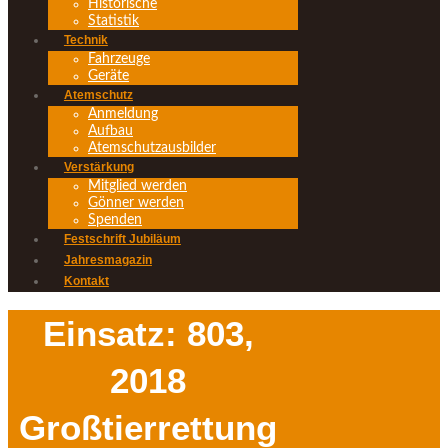
Historische
Statistik
Technik
Fahrzeuge
Geräte
Atemschutz
Anmeldung
Aufbau
Atemschutzausbilder
Verstärkung
Mitglied werden
Gönner werden
Spenden
Festschrift Jubiläum
Jahresmagazin
Kontakt
Einsatz: 803,
2018
Großtierrettung