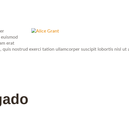
er
h euismod
uam erat
quis nostrud exerci tation ullamcorper suscipit lobortis nisl ut 
gado