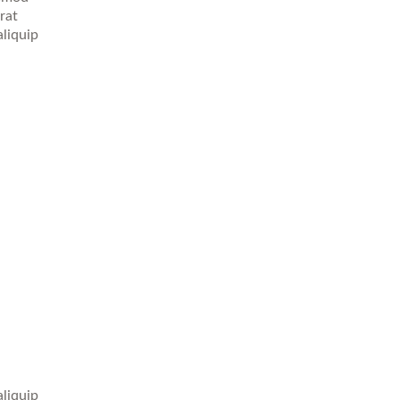
rat
aliquip
aliquip