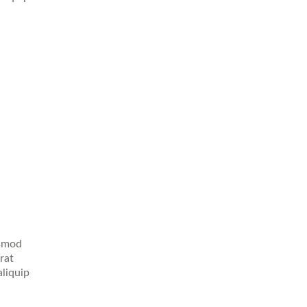
ismod
rat
aliquip