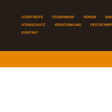
STARTSEITE
FEUERWEHR
VEREIN
EIN
ATEMSCHUTZ
VERSTÄRKUNG
FESTSCHRI
KONTAKT