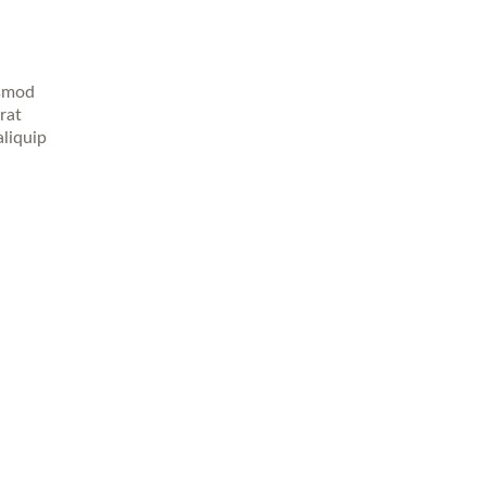
ismod
rat
aliquip