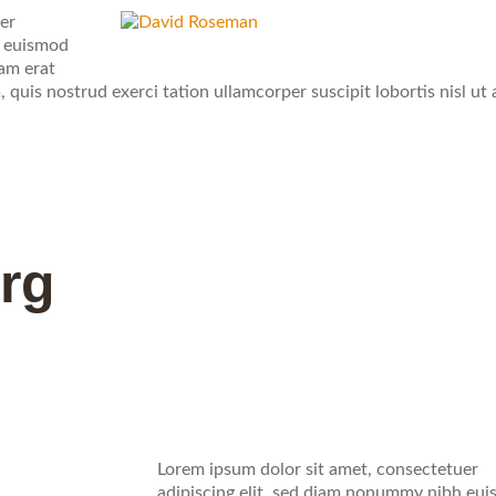
er
h euismod
uam erat
quis nostrud exerci tation ullamcorper suscipit lobortis nisl ut 
rg
Lorem ipsum dolor sit amet, consectetuer
adipiscing elit, sed diam nonummy nibh eu